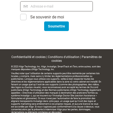
Se souvenir de moi
Soumettre
Confidentialité et cookies
|
Conditions d'utilisation
|
Paramètres de
cookies
© 2023 Align Technology, Inc. Align, Invisalign, SmartTrack et iTero, entre autres, sont des
marques déposées d’Align Technology, Inc.
Veuillez noter que l'utilisation de certains supports peut être restreinte par certaines lois
locales, y compris, mais sans s'y limiter, les règlementations professionnelles ou
publicitaires. Lorsque vous utilisez ces supports, veillez à bien respecter toutes les
directives et les réglementations applicables dans la zone où votre cabinet est installé. En
faisant un usage quel qu'il soit de ces supports (comme des photographies, des vidéos,
des logos ou d'autres visuels), vous reconnaissez avoir accepté les termes de l'Accord
publicitaire d'Align Technology et des Normes publicitaires d'Align Technology (également
appelées « Directives d'utilisation des marques à destination des praticiens formés au
système Invisalign »), qui se trouvent sur l'Invisalign Doctor Site (section Assistance >
formulaires et glossaires). Si vous n’avez pas l'autorisation de faire la promotion des
aligners transparents Invisalign dans votre pays, un usage quel qu'il soit des logos et
supports marketing sera entièrement à vos propres risques, et aucune licence ne vous
est accordée par Align. Si vous n'agissez pas conformément à la clause ci-dessus, vous
consentez alors par la présente à indemniser Align pour les pertes, dommages,
réclamations ou éléments similaires en découlant.